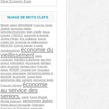
Silver Economy Expo
NUAGE DE MOTS CLEFS
domotique
Miriade
aidant
François-Xavier
Jeuland
perosnnes agées
bien vieillir
Gérontechnologies
Alexia
Lemoine
CREDOC
autonomie à domicile
Jérôme Pigniez
Eric Guillaume
bourse
charles foix
économie du vieillessement
MEDICEN
Evelyne Sancier
e-santé
économie du
conséquances
vieillissement
objets
maintien à domicile
connectés
bien-être
population
seniors
gérontologie
définition
silver économie
michael carré
François
AFNOR
Adoue
Christèle Ody
innovation
personnes âgées à
personne dépendante
domicile
économie
Cluster Aghir
autonomie des seniors
personne âgée
économie
François Clergeot
au service des
seniors.
article
franck léhuédé
personnes âgées
Michèle Delaunay.
Région Basse Normandie
Fédération
Française de Domotique
autonomie