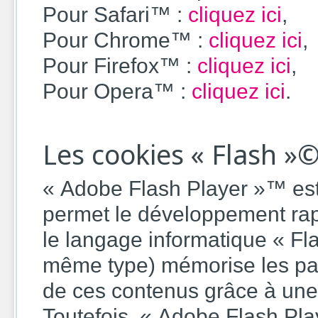
Pour Safari™ :
cliquez ici
,
Pour Chrome™ :
cliquez ici
,
Pour Firefox™ :
cliquez ici
,
Pour Opera™ :
cliquez ici
.
Les cookies « Flash »
« Adobe Flash Player »™ est 
permet le développement rap
le langage informatique « Fla
même type) mémorise les para
de ces contenus grâce à une 
Toutefois, « Adobe Flash Pla